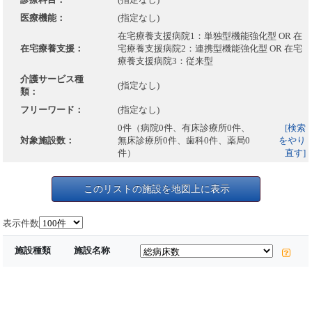
医療機能：
(指定なし)
在宅療養支援病院1：単独型機能強化型 OR 在
在宅療養支援：
宅療養支援病院2：連携型機能強化型 OR 在宅
療養支援病院3：従来型
介護サービス種
(指定なし)
類：
フリーワード：
(指定なし)
0件（病院0件、有床診療所0件、
[検索
対象施設数：
無床診療所0件、歯科0件、薬局0
をやり
件）
直す]
このリストの施設を地図上に表示
表示件数
施設種類
施設名称