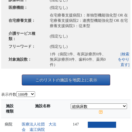
医療機能：
(指定なし)
在宅療養支援病院1：単独型機能強化型 OR 在
在宅療養支援：
宅療養支援病院2：連携型機能強化型 OR 在宅
療養支援病院3：従来型
介護サービス種
(指定なし)
類：
フリーワード：
(指定なし)
1件（病院1件、有床診療所0件、
[検索
対象施設数：
無床診療所0件、歯科0件、薬局0
をやり
件）
直す]
このリストの施設を地図上に表示
表示件数
施設
施設名称
種類
病院
医療法人社団 大法
147
会 遠江病院