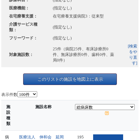
医療機能：
(指定なし)
在宅療養支援：
在宅療養支援病院3：従来型
介護サービス種
(指定なし)
類：
フリーワード：
(指定なし)
[検索
25件（病院25件、有床診療所0
をや
対象施設数：
件、無床診療所0件、歯科0件、薬
り直
局0件）
す]
このリストの施設を地図上に表示
表示件数
施
施設名称
設
種
類
病
医療法人 伸和会 延岡
195