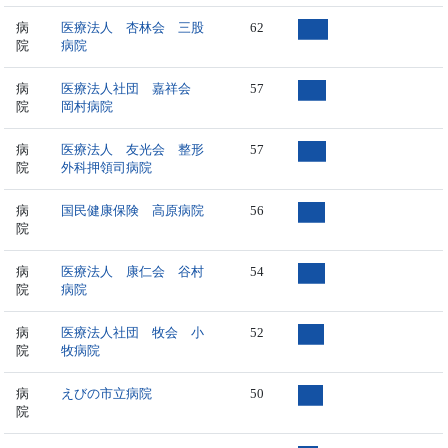
病
医療法人 杏林会 三股
62
院
病院
病
医療法人社団 嘉祥会
57
院
岡村病院
病
医療法人 友光会 整形
57
院
外科押領司病院
病
国民健康保険 高原病院
56
院
病
医療法人 康仁会 谷村
54
院
病院
病
医療法人社団 牧会 小
52
院
牧病院
病
えびの市立病院
50
院