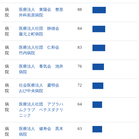
病
医療法人 東陽会 整形
88
院
外科前原病院
病
医療法人社団 静雄会
84
院
藤元上町病院
病
医療法人社団 仁和会
83
院
竹内病院
病
医療法人 養気会 池井
76
院
病院
病
社会医療法人 慶明会
72
院
おび中央病院
病
医療法人社団 アブラハ
64
院
ムクラブ ベテスダクリ
ニック
病
医療法人 健寿会 黒木
63
院
病院