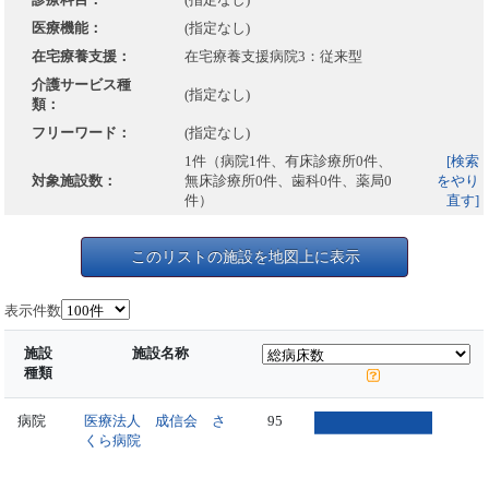
医療機能：
(指定なし)
在宅療養支援：
在宅療養支援病院3：従来型
介護サービス種
(指定なし)
類：
フリーワード：
(指定なし)
1件（病院1件、有床診療所0件、
[検索
対象施設数：
無床診療所0件、歯科0件、薬局0
をやり
件）
直す]
このリストの施設を地図上に表示
表示件数
施設
施設名称
種類
病院
医療法人 成信会 さ
95
くら病院