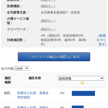
医療機能：
(指定なし)
在宅療養支援：
在宅療養支援病院3：従来型
介護サービス種
(指定なし)
類：
フリーワード：
(指定なし)
4件（病院4件、有床診療所0件、
[検索
対象施設数：
無床診療所0件、歯科0件、薬局0
をやり
件）
直す]
このリストの施設を地図上に表示
表示件数
施設
施設名称
種類
病院
医療法人社団 真療会
192
野田病院
病院
医療法人社団 福聚会
99