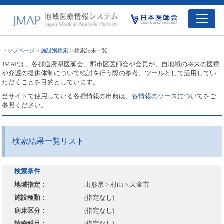
トップページ
>
施設別検索
> 検索結果一覧
JMAPは、各都道府県医師会、郡市区医師会や会員が、自地域の将来の医療
や介護の提供体制について検討を行う際の参考、ツールとして活用してい
ただくことを目的としています。
当サイトで使用している各種情報の出典は、
各情報のソースについて
をご
参照ください。
検索結果一覧リスト
検索条件
地域指定：
山形県 > 村山 > 天童市
施設種類：
(指定なし)
病床区分：
(指定なし)
診療科目：
(指定なし)