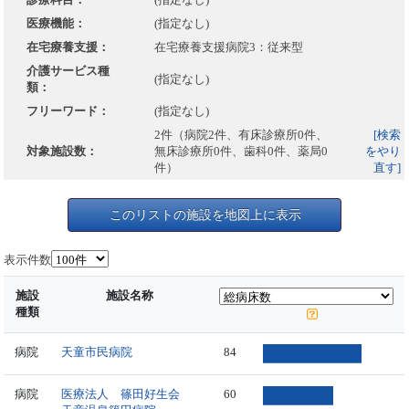
医療機能：
(指定なし)
在宅療養支援：
在宅療養支援病院3：従来型
介護サービス種
(指定なし)
類：
フリーワード：
(指定なし)
2件（病院2件、有床診療所0件、
[検索
対象施設数：
無床診療所0件、歯科0件、薬局0
をやり
件）
直す]
このリストの施設を地図上に表示
表示件数
施設
施設名称
種類
病院
天童市民病院
84
病院
医療法人 篠田好生会
60