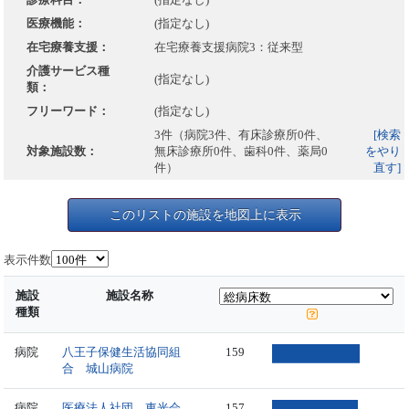
医療機能：
(指定なし)
在宅療養支援：
在宅療養支援病院3：従来型
介護サービス種
(指定なし)
類：
フリーワード：
(指定なし)
3件（病院3件、有床診療所0件、
[検索
対象施設数：
無床診療所0件、歯科0件、薬局0
をやり
件）
直す]
このリストの施設を地図上に表示
表示件数
施設
施設名称
種類
病院
八王子保健生活協同組
159
合 城山病院
病院
医療法人社団 東光会
157