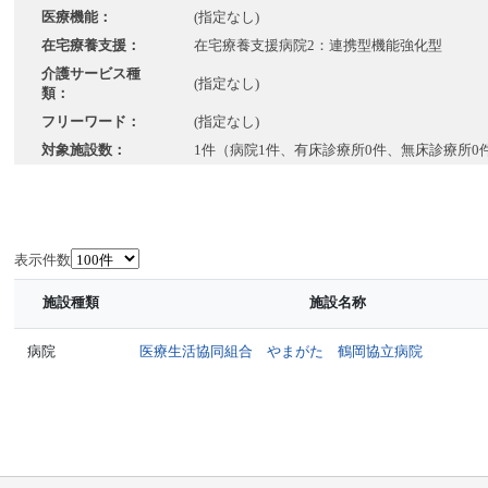
医療機能：
(指定なし)
在宅療養支援：
在宅療養支援病院2：連携型機能強化型
介護サービス種
(指定なし)
類：
フリーワード：
(指定なし)
対象施設数：
1件（病院1件、有床診療所0件、無床診療所0
表示件数
施設種類
施設名称
病院
医療生活協同組合 やまがた 鶴岡協立病院