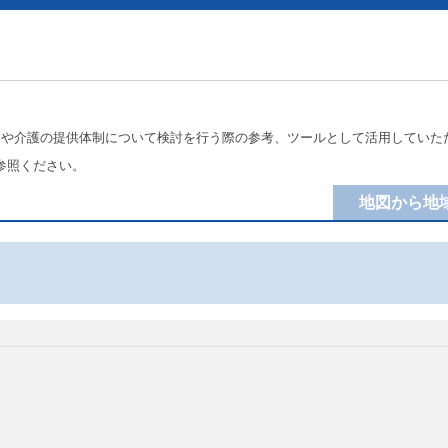
療や介護の提供体制について検討を行う際の参考、ツールとして活用していた
参照ください。
地図から地