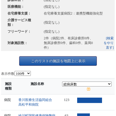
医療機能：
(指定なし)
在宅療養支援：
在宅療養支援病院2：連携型機能強化型
介護サービス種
(指定なし)
類：
フリーワード：
(指定なし)
2件（病院2件、有床診療所0件、
[検索
対象施設数：
無床診療所0件、歯科0件、薬局0
をやり
件）
直す]
このリストの施設を地図上に表示
表示件数
施設
施設名称
種類
病院
香川医療生活協同組合
123
高松平和病院
病院
綾川町国民健康保険陶病
63