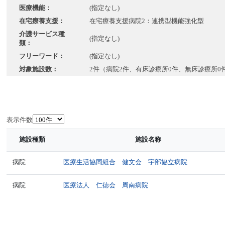
医療機能：
(指定なし)
在宅療養支援：
在宅療養支援病院2：連携型機能強化型
介護サービス種
(指定なし)
類：
フリーワード：
(指定なし)
対象施設数：
2件（病院2件、有床診療所0件、無床診療所0
表示件数
施設種類
施設名称
病院
医療生活協同組合 健文会 宇部協立病院
病院
医療法人 仁徳会 周南病院