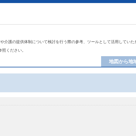
療や介護の提供体制について検討を行う際の参考、ツールとして活用していた
参照ください。
地図から地