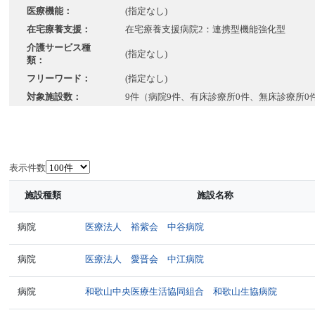
医療機能：
(指定なし)
在宅療養支援：
在宅療養支援病院2：連携型機能強化型
介護サービス種
(指定なし)
類：
フリーワード：
(指定なし)
対象施設数：
9件（病院9件、有床診療所0件、無床診療所0
表示件数
施設種類
施設名称
病院
医療法人 裕紫会 中谷病院
病院
医療法人 愛晋会 中江病院
病院
和歌山中央医療生活協同組合 和歌山生協病院