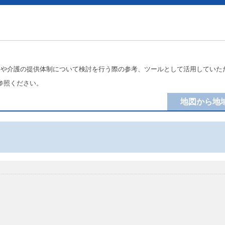
療や介護の提供体制について検討を行う際の参考、ツールとして活用していた
参照ください。
地図から地