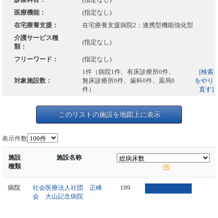
医療機能：
(指定なし)
在宅療養支援：
在宅療養支援病院2：連携型機能強化型
介護サービス種
(指定なし)
類：
フリーワード：
(指定なし)
1件（病院1件、有床診療所0件、
[検索
対象施設数：
無床診療所0件、歯科0件、薬局0
をやり
件）
直す]
このリストの施設を地図上に表示
表示件数
施設
施設名称
種類
病院
社会医療法人社団 正峰
199
会 大山記念病院