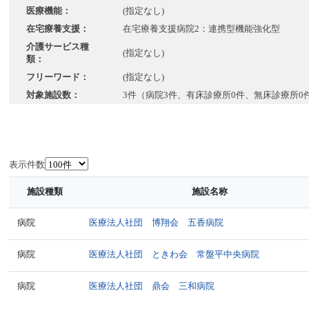
医療機能：
(指定なし)
在宅療養支援：
在宅療養支援病院2：連携型機能強化型
介護サービス種
(指定なし)
類：
フリーワード：
(指定なし)
対象施設数：
3件（病院3件、有床診療所0件、無床診療所0
表示件数
施設種類
施設名称
病院
医療法人社団 博翔会 五香病院
病院
医療法人社団 ときわ会 常盤平中央病院
病院
医療法人社団 鼎会 三和病院