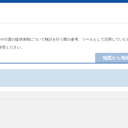
療や介護の提供体制について検討を行う際の参考、ツールとして活用していた
参照ください。
地図から地