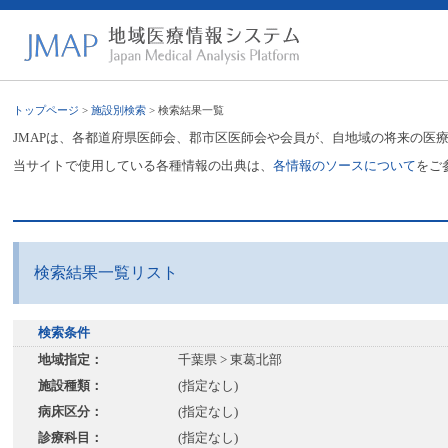
トップページ
>
施設別検索
> 検索結果一覧
JMAPは、各都道府県医師会、郡市区医師会や会員が、自地域の将来の医
当サイトで使用している各種情報の出典は、
各情報のソースについて
をご
検索結果一覧リスト
検索条件
地域指定：
千葉県 > 東葛北部
施設種類：
(指定なし)
病床区分：
(指定なし)
診療科目：
(指定なし)