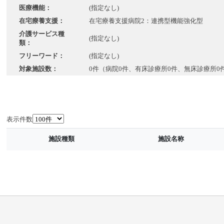
医療機能：
(指定なし)
在宅療養支援：
在宅療養支援病院2：連携型機能強化型
介護サービス種
(指定なし)
類：
フリーワード：
(指定なし)
対象施設数：
0件（病院0件、有床診療所0件、無床診療所0
表示件数
施設種類
施設名称