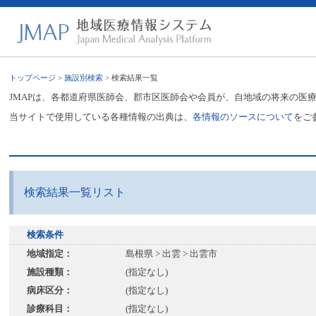
トップページ
>
施設別検索
> 検索結果一覧
JMAPは、各都道府県医師会、郡市区医師会や会員が、自地域の将来の医
当サイトで使用している各種情報の出典は、
各情報のソースについて
をご
検索結果一覧リスト
検索条件
地域指定：
島根県 > 出雲 > 出雲市
施設種類：
(指定なし)
病床区分：
(指定なし)
診療科目：
(指定なし)