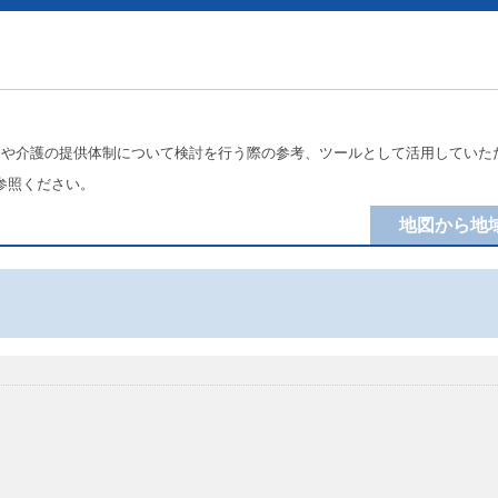
療や介護の提供体制について検討を行う際の参考、ツールとして活用していた
参照ください。
地図から地