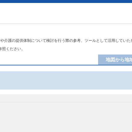
療や介護の提供体制について検討を行う際の参考、ツールとして活用していた
参照ください。
地図から地