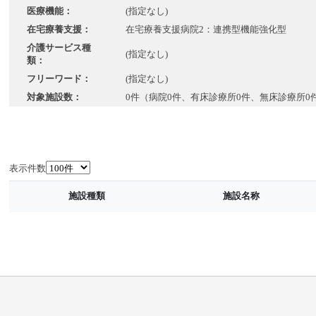
医療機能：
(指定なし)
在宅療養支援：
在宅療養支援病院2：連携型機能強化型
介護サービス種
(指定なし)
類：
フリーワード：
(指定なし)
対象施設数：
0件（病院0件、有床診療所0件、無床診療所0
表示件数
施設種類
施設名称