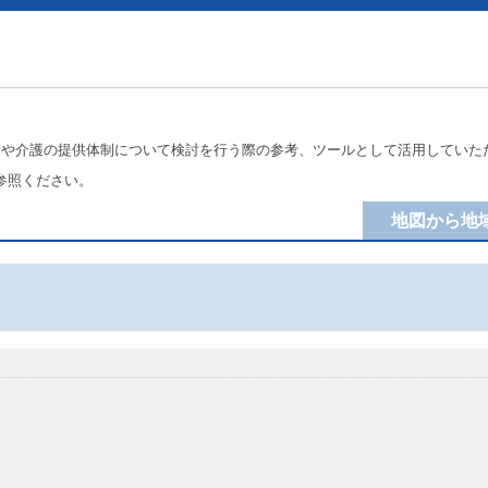
療や介護の提供体制について検討を行う際の参考、ツールとして活用していた
参照ください。
地図から地