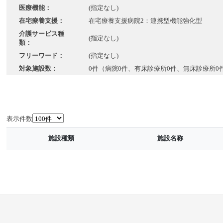
医療機能：
(指定なし)
在宅療養支援：
在宅療養支援病院2：連携型機能強化型
介護サービス種
(指定なし)
類：
フリーワード：
(指定なし)
対象施設数：
0件（病院0件、有床診療所0件、無床診療所0
表示件数
施設種類
施設名称