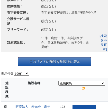
医療機能：
(指定なし)
在宅療養支援：
在宅療養支援病院1：単独型機能強化型
介護サービス種
(指定なし)
類：
フリーワード：
(指定なし)
[検索
10件（病院10件、有床診療所0
をや
対象施設数：
件、無床診療所0件、歯科0件、薬
り直
局0件）
す]
このリストの施設を地図上に表示
表示件数
施
施設名称
設
種
類
病
医療法人 寿光会 寿光
173