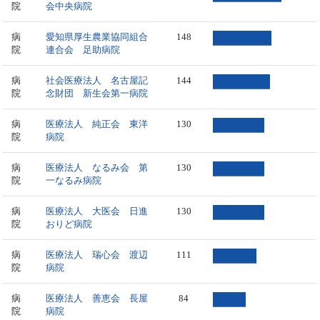
院
会中央病院
病
愛知県厚生農業協同組合
148
院
連合会 足助病院
病
社会医療法人 名古屋記
144
院
念財団 新生会第一病院
病
医療法人 純正会 東洋
130
院
病院
病
医療法人 なるみ会 第
130
院
一なるみ病院
病
医療法人 大医会 日進
130
院
おりど病院
病
医療法人 瑞心会 渡辺
111
院
病院
病
医療法人 善恵会 長屋
84
院
病院