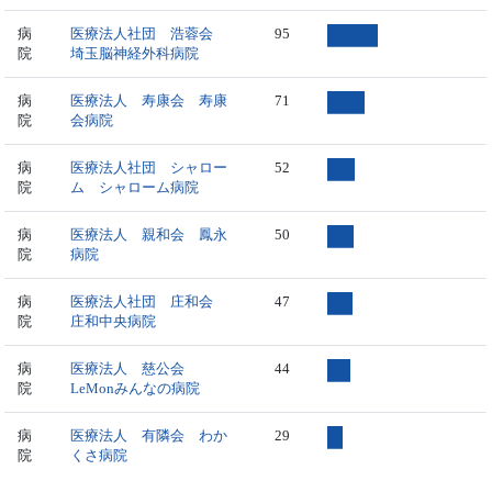
病
医療法人社団 浩蓉会
95
院
埼玉脳神経外科病院
病
医療法人 寿康会 寿康
71
院
会病院
病
医療法人社団 シャロー
52
院
ム シャローム病院
病
医療法人 親和会 鳳永
50
院
病院
病
医療法人社団 庄和会
47
院
庄和中央病院
病
医療法人 慈公会
44
院
LeMonみんなの病院
病
医療法人 有隣会 わか
29
院
くさ病院