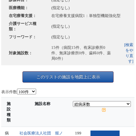
医療機能：
(指定なし)
在宅療養支援：
在宅療養支援病院1：単独型機能強化型
介護サービス種
(指定なし)
類：
フリーワード：
(指定なし)
[検索
15件（病院15件、有床診療所0
をや
対象施設数：
件、無床診療所0件、歯科0件、薬
り直
局0件）
す]
このリストの施設を地図上に表示
表示件数
施
施設名称
設
種
類
病
社会医療法人社団 堀ノ
199