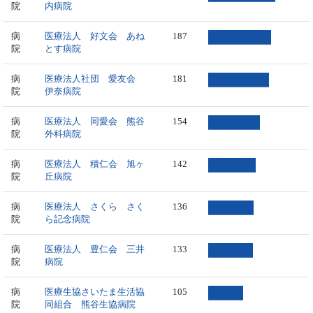
院
内病院
病
医療法人 好文会 あね
187
院
とす病院
病
医療法人社団 愛友会
181
院
伊奈病院
病
医療法人 同愛会 熊谷
154
院
外科病院
病
医療法人 積仁会 旭ヶ
142
院
丘病院
病
医療法人 さくら さく
136
院
ら記念病院
病
医療法人 豊仁会 三井
133
院
病院
病
医療生協さいたま生活協
105
院
同組合 熊谷生協病院