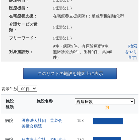
医療機能：
(指定なし)
在宅療養支援：
在宅療養支援病院1：単独型機能強化型
介護サービス種
(指定なし)
類：
フリーワード：
(指定なし)
9件（病院9件、有床診療所0件、
[検索
対象施設数：
無床診療所0件、歯科0件、薬局0
をやり
件）
直す]
このリストの施設を地図上に表示
表示件数
施設
施設名称
種類
病院
医療法人社団 善衆会
198
善衆会病院
病院
日本赤十字社 原町赤十
186