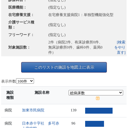
医療機能：
(指定なし)
在宅療養支援：
在宅療養支援病院1：単独型機能強化型
介護サービス種
(指定なし)
類：
フリーワード：
(指定なし)
2件（病院2件、有床診療所0件、
[検索
対象施設数：
無床診療所0件、歯科0件、薬局0
をやり
件）
直す]
このリストの施設を地図上に表示
表示件数
施設
施設名称
種類
病院
加東市民病院
139
病院
日本赤十字社 多可赤
96