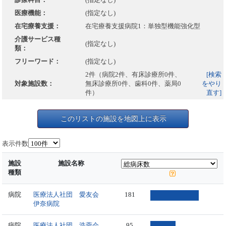
医療機能：
(指定なし)
在宅療養支援：
在宅療養支援病院1：単独型機能強化型
介護サービス種
(指定なし)
類：
フリーワード：
(指定なし)
2件（病院2件、有床診療所0件、
[検索
対象施設数：
無床診療所0件、歯科0件、薬局0
をやり
件）
直す]
このリストの施設を地図上に表示
表示件数
施設
施設名称
種類
病院
医療法人社団 愛友会
181
伊奈病院
病院
医療法人社団 浩蓉会
95