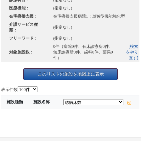
医療機能：
(指定なし)
在宅療養支援：
在宅療養支援病院1：単独型機能強化型
介護サービス種
(指定なし)
類：
フリーワード：
(指定なし)
0件（病院0件、有床診療所0件、
[検索
対象施設数：
無床診療所0件、歯科0件、薬局0
をやり
件）
直す]
このリストの施設を地図上に表示
表示件数
施設種類
施設名称