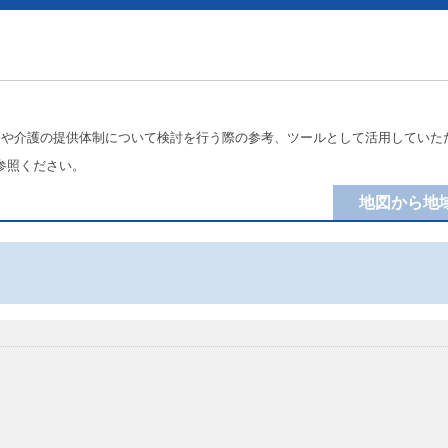
療や介護の提供体制について検討を行う際の参考、ツールとして活用していた
参照ください。
地図から地