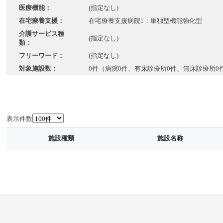
医療機能：
(指定なし)
在宅療養支援：
在宅療養支援病院1：単独型機能強化型
介護サービス種
(指定なし)
類：
フリーワード：
(指定なし)
対象施設数：
0件（病院0件、有床診療所0件、無床診療所0
表示件数
施設種類
施設名称