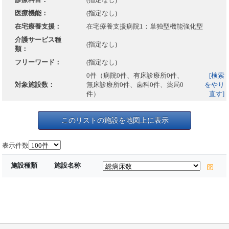
医療機能：
(指定なし)
在宅療養支援：
在宅療養支援病院1：単独型機能強化型
介護サービス種
(指定なし)
類：
フリーワード：
(指定なし)
0件（病院0件、有床診療所0件、
[検索
対象施設数：
無床診療所0件、歯科0件、薬局0
をやり
件）
直す]
このリストの施設を地図上に表示
表示件数
施設種類
施設名称