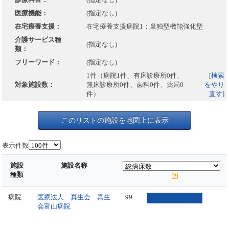
医療機能：
(指定なし)
在宅療養支援：
在宅療養支援病院1：単独型機能強化型
介護サービス種
(指定なし)
類：
フリーワード：
(指定なし)
1件（病院1件、有床診療所0件、
[検索
対象施設数：
無床診療所0件、歯科0件、薬局0
をやり
件）
直す]
このリストの施設を地図上に表示
表示件数
施設
施設名称
種類
病院
医療法人 真生会 真生
99
会富山病院