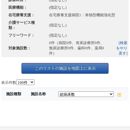
医療機能：
(指定なし)
在宅療養支援：
在宅療養支援病院1：単独型機能強化型
介護サービス種
(指定なし)
類：
フリーワード：
(指定なし)
0件（病院0件、有床診療所0件、
[検索
対象施設数：
無床診療所0件、歯科0件、薬局0
をやり
件）
直す]
このリストの施設を地図上に表示
表示件数
施設種類
施設名称