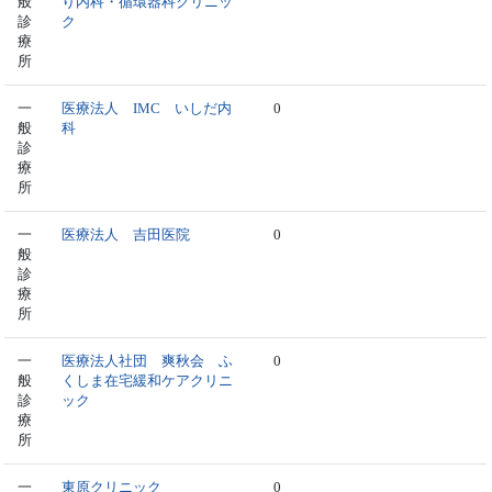
般
り内科・循環器科クリニッ
診
ク
療
所
一
医療法人 IMC いしだ内
0
般
科
診
療
所
一
医療法人 吉田医院
0
般
診
療
所
一
医療法人社団 爽秋会 ふ
0
般
くしま在宅緩和ケアクリニ
診
ック
療
所
一
東原クリニック
0