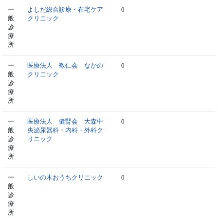
一
よしだ総合診療・在宅ケア
0
般
クリニック
診
療
所
一
医療法人 敬仁会 なかの
0
般
クリニック
診
療
所
一
医療法人 健腎会 大森中
0
般
央泌尿器科・内科・外科ク
診
リニック
療
所
一
しいの木おうちクリニック
0
般
診
療
所