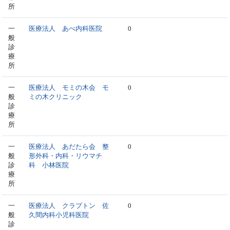
所
一
医療法人 あべ内科医院
0
般
診
療
所
一
医療法人 モミの木会 モ
0
般
ミの木クリニック
診
療
所
一
医療法人 あだたら会 整
0
般
形外科・内科・リウマチ
診
科 小林医院
療
所
一
医療法人 クラプトン 佐
0
般
久間内科小児科医院
診