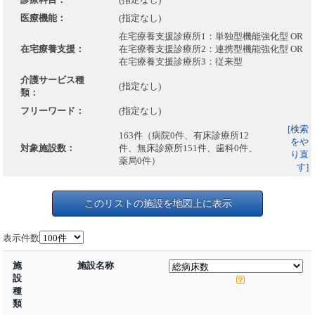
医療機能：
(指定なし)
在宅療養支援診療所1：単独型機能強化型 OR
在宅療養支援：
在宅療養支援診療所2：連携型機能強化型 OR
在宅療養支援診療所3：従来型
介護サービス種
(指定なし)
類：
フリーワード：
(指定なし)
[検索
163件（病院0件、有床診療所12
をや
対象施設数：
件、無床診療所151件、歯科0件、
り直
薬局0件）
す]
このリストの施設を地図上に表示
表示件数
施
施設名称
設
種
類