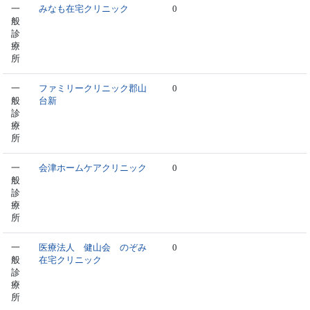
一
みなも在宅クリニック
0
般
診
療
所
一
ファミリークリニック郡山
0
般
台新
診
療
所
一
会津ホームケアクリニック
0
般
診
療
所
一
医療法人 健山会 のぞみ
0
般
在宅クリニック
診
療
所