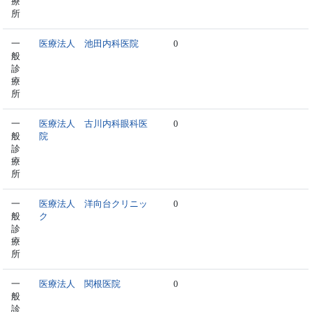
療
所
一
医療法人 池田内科医院
0
般
診
療
所
一
医療法人 古川内科眼科医
0
般
院
診
療
所
一
医療法人 洋向台クリニッ
0
般
ク
診
療
所
一
医療法人 関根医院
0
般
診