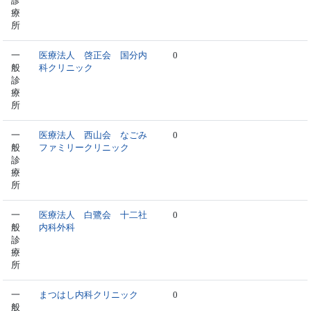
診
療
所
一
医療法人 啓正会 国分内
0
般
科クリニック
診
療
所
一
医療法人 西山会 なごみ
0
般
ファミリークリニック
診
療
所
一
医療法人 白鷺会 十二社
0
般
内科外科
診
療
所
一
まつはし内科クリニック
0
般