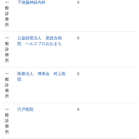
一
下地脳神経内科
0
般
診
療
所
一
公益財団法人 星総合病
0
般
院 ヘルスプロおおまち
診
療
所
一
医療法人 博寿会 村上医
0
般
院
診
療
所
一
宍戸医院
0
般
診
療
所