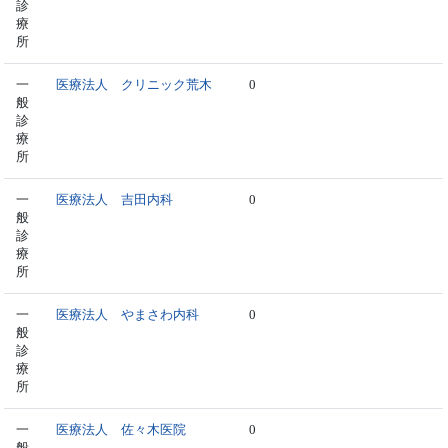
診
療
所
一
医療法人 クリニック荒木
0
般
診
療
所
一
医療法人 吉田内科
0
般
診
療
所
一
医療法人 やまさわ内科
0
般
診
療
所
一
医療法人 佐々木医院
0
般