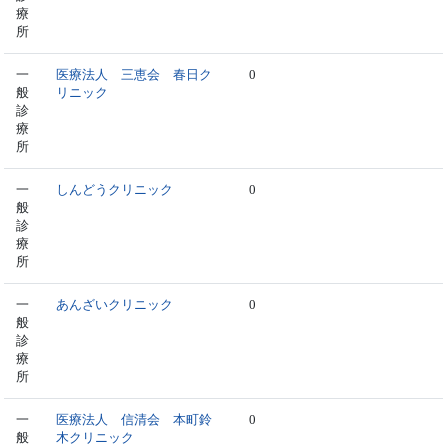
療
所
一
医療法人 三恵会 春日ク
0
般
リニック
診
療
所
一
しんどうクリニック
0
般
診
療
所
一
あんざいクリニック
0
般
診
療
所
一
医療法人 信清会 本町鈴
0
般
木クリニック