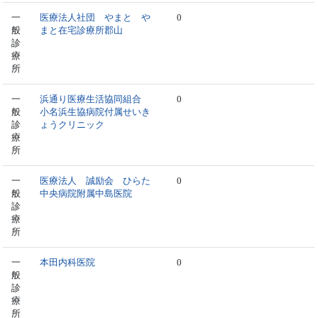
一
医療法人社団 やまと や
0
般
まと在宅診療所郡山
診
療
所
一
浜通り医療生活協同組合
0
般
小名浜生協病院付属せいき
診
ょうクリニック
療
所
一
医療法人 誠励会 ひらた
0
般
中央病院附属中島医院
診
療
所
一
本田内科医院
0
般
診
療
所