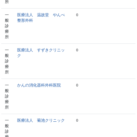
所
一
医療法人 温故堂 やんべ
0
般
整形外科
診
療
所
一
医療法人 すずきクリニッ
0
般
ク
診
療
所
一
かんの消化器科外科医院
0
般
診
療
所
一
医療法人 菊池クリニック
0
般
診
療