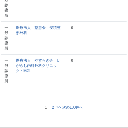
診
療
所
一
医療法人 慈慧会 安積整
0
般
形外科
診
療
所
一
医療法人 やすらぎ会 い
0
般
がらし内科外科クリニッ
診
ク・医科
療
所
1
2
>> 次の100件へ