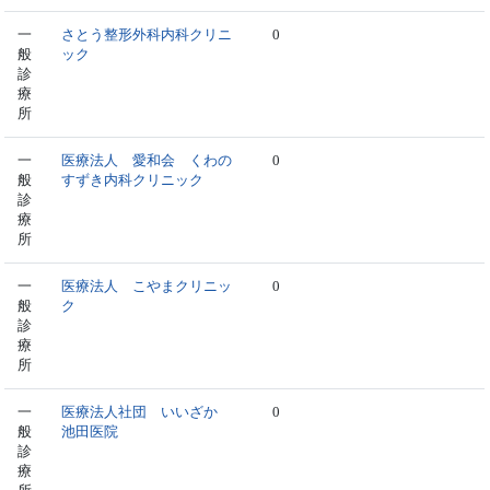
一
さとう整形外科内科クリニ
0
般
ック
診
療
所
一
医療法人 愛和会 くわの
0
般
すずき内科クリニック
診
療
所
一
医療法人 こやまクリニッ
0
般
ク
診
療
所
一
医療法人社団 いいざか
0
般
池田医院
診
療