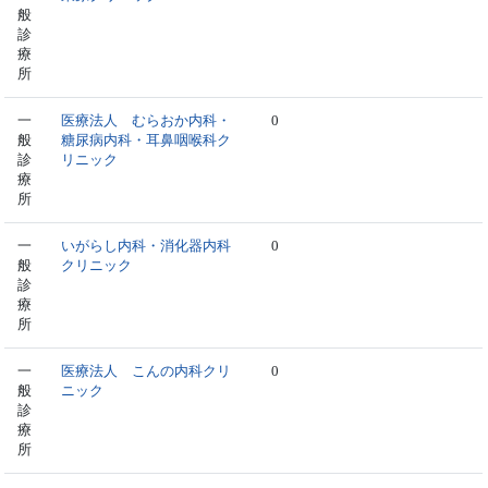
般
診
療
所
一
医療法人 むらおか内科・
0
般
糖尿病内科・耳鼻咽喉科ク
診
リニック
療
所
一
いがらし内科・消化器内科
0
般
クリニック
診
療
所
一
医療法人 こんの内科クリ
0
般
ニック
診
療
所