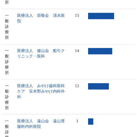
所
一
医療法人 崇敬会 清水医
15
般
院
診
療
所
一
医療法人 健山会 船引ク
14
般
リニック・医科
診
療
所
一
医療法人 みやけ歯科医科
12
般
ケア 笹木野みやけ内科外
診
科
療
所
一
医療法人 遠山会 遠山胃
3
般
腸科内科医院
診