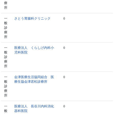
療
所
一
さとう胃腸科クリニック
0
般
診
療
所
一
医療法人 くらしげ内科小
0
般
児科医院
診
療
所
一
会津医療生活協同組合 医
0
般
療生協会津若松診療所
診
療
所
一
医療法人 長谷川内科消化
0
般
器科医院