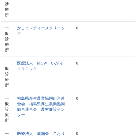
診
療
所
一
かしまレディースクリニッ
0
般
ク
診
療
所
一
医療法人 MCW いがり
0
般
クリニック
診
療
所
一
福島県厚生農業協同組合連
0
般
合会 福島県厚生農業協同
診
組合連合会 農村健診セン
療
ター
所
一
医療法人 健脳会 こおり
0