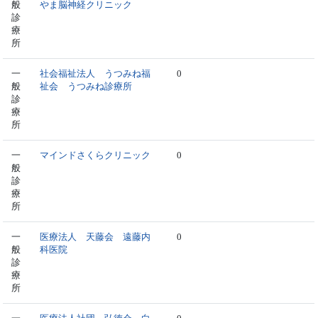
般
やま脳神経クリニック
診
療
所
一
社会福祉法人 うつみね福
0
般
祉会 うつみね診療所
診
療
所
一
マインドさくらクリニック
0
般
診
療
所
一
医療法人 天藤会 遠藤内
0
般
科医院
診
療
所