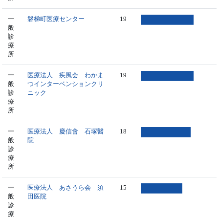
一
磐梯町医療センター
19
般
診
療
所
一
医療法人 疾風会 わかま
19
般
つインターベンションクリ
診
ニック
療
所
一
医療法人 慶信會 石塚醫
18
般
院
診
療
所
一
医療法人 あさうら会 須
15
般
田医院
診
療