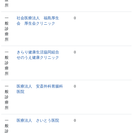
所
一
社会医療法人 福島厚生
0
般
会 厚生会クリニック
診
療
所
一
きらり健康生活協同組合
0
般
せのうえ健康クリニック
診
療
所
一
医療法人 安斎外科胃腸科
0
般
医院
診
療
所
一
医療法人 さいとう医院
0
般
診