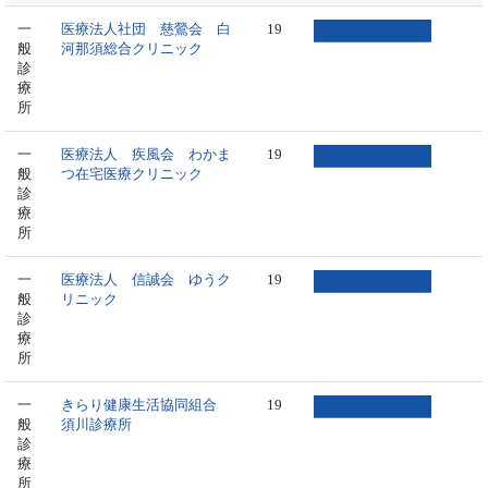
一
医療法人社団 慈鶯会 白
19
般
河那須総合クリニック
診
療
所
一
医療法人 疾風会 わかま
19
般
つ在宅医療クリニック
診
療
所
一
医療法人 信誠会 ゆうク
19
般
リニック
診
療
所
一
きらり健康生活協同組合
19
般
須川診療所
診
療
所