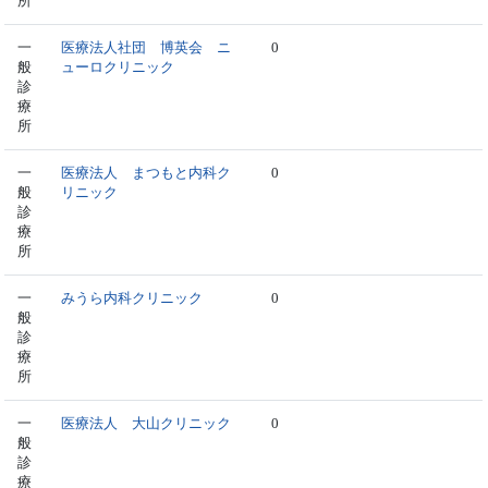
所
一
医療法人社団 博英会 ニ
0
般
ューロクリニック
診
療
所
一
医療法人 まつもと内科ク
0
般
リニック
診
療
所
一
みうら内科クリニック
0
般
診
療
所
一
医療法人 大山クリニック
0
般
診
療