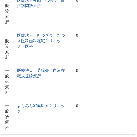
一
医療法人社団 弘徳会 白
0
般
河訪問診療所
診
療
所
一
医療法人 むつき会 むつ
0
般
き医科歯科在宅クリニッ
診
ク・医科
療
所
一
医療法人 芳縁会 白河在
0
般
宅支援診療所
診
療
所
一
よりみち家庭医療クリニッ
0
般
ク
診
療
所