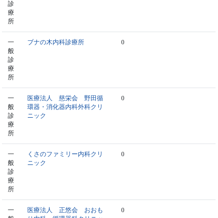
診
療
所
一
ブナの木内科診療所
0
般
診
療
所
一
医療法人 慈栄会 野田循
0
般
環器・消化器内科外科クリ
診
ニック
療
所
一
くさのファミリー内科クリ
0
般
ニック
診
療
所
一
医療法人 正悠会 おおも
0