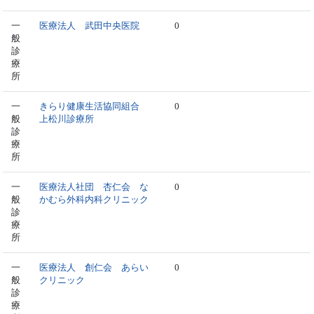
一
医療法人 武田中央医院
0
般
診
療
所
一
きらり健康生活協同組合
0
般
上松川診療所
診
療
所
一
医療法人社団 杏仁会 な
0
般
かむら外科内科クリニック
診
療
所
一
医療法人 創仁会 あらい
0
般
クリニック
診
療