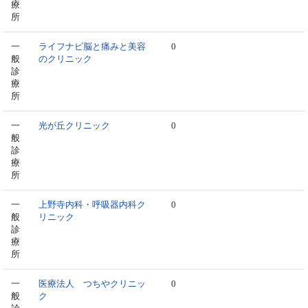
療
所
一
ライフナビ脳と痛みと美容
0
般
のクリニック
診
療
所
一
光が丘クリニック
0
般
診
療
所
一
上野寺内科・呼吸器内科ク
0
般
リニック
診
療
所
一
医療法人 つちやクリニッ
0
般
ク