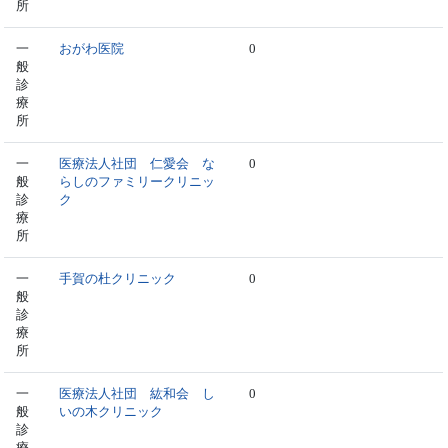
所
一
おがわ医院
0
般
診
療
所
一
医療法人社団 仁愛会 な
0
般
らしのファミリークリニッ
診
ク
療
所
一
手賀の杜クリニック
0
般
診
療
所
一
医療法人社団 紘和会 し
0
般
いの木クリニック
診
療