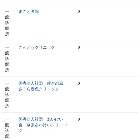
一
まこと医院
0
般
診
療
所
一
こんどうクリニック
0
般
診
療
所
一
医療法人社団 佐倉の風
0
般
さくら春色クリニック
診
療
所
一
医療法人社団 あいけい
0
般
会 幕張あいけいクリニッ
診
ク
療