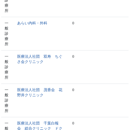
診
療
所
一
あらい内科・外科
0
般
診
療
所
一
医療法人社団 双寿 ちぐ
0
般
さ会クリニック
診
療
所
一
医療法人社団 茂香会 花
0
般
野井クリニック
診
療
所
一
医療法人社団 千葉白報
0
般
会 総合クリニック ドク