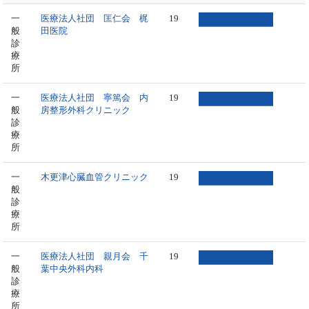
一
医療法人社団 匡仁会 梶
19
般
田医院
診
療
所
一
医療法人社団 寧篤会 内
19
般
房整形外科クリニック
診
療
所
一
木更津心臓血管クリニック
19
般
診
療
所
一
医療法人社団 親月会 千
19
般
葉中央外科内科
診
療
所