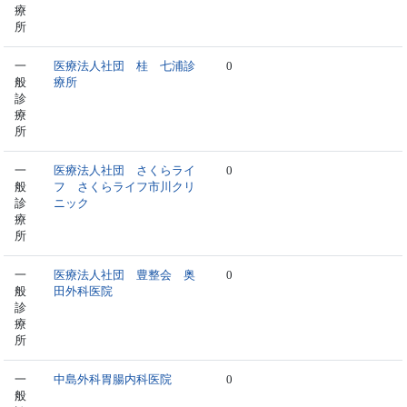
療
所
一
医療法人社団 桂 七浦診
0
般
療所
診
療
所
一
医療法人社団 さくらライ
0
般
フ さくらライフ市川クリ
診
ニック
療
所
一
医療法人社団 豊整会 奥
0
般
田外科医院
診
療
所
一
中島外科胃腸内科医院
0
般