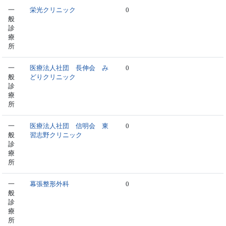
一
栄光クリニック
0
般
診
療
所
一
医療法人社団 長伸会 み
0
般
どりクリニック
診
療
所
一
医療法人社団 信明会 東
0
般
習志野クリニック
診
療
所
一
幕張整形外科
0
般
診
療
所