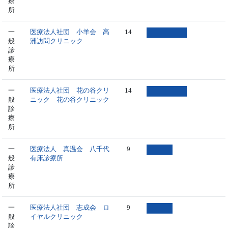
療
所
一
医療法人社団 小羊会 高
14
般
洲訪問クリニック
診
療
所
一
医療法人社団 花の谷クリ
14
般
ニック 花の谷クリニック
診
療
所
一
医療法人 真温会 八千代
9
般
有床診療所
診
療
所
一
医療法人社団 志成会 ロ
9
般
イヤルクリニック
診