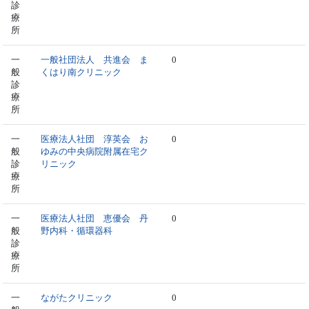
診
療
所
一
一般社団法人 共進会 ま
0
般
くはり南クリニック
診
療
所
一
医療法人社団 淳英会 お
0
般
ゆみの中央病院附属在宅ク
診
リニック
療
所
一
医療法人社団 恵優会 丹
0
般
野内科・循環器科
診
療
所
一
ながたクリニック
0