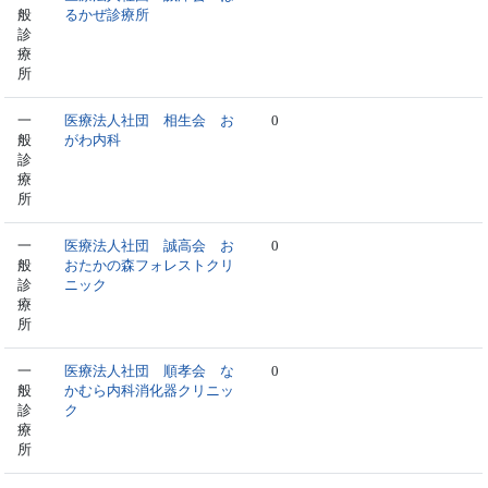
般
るかぜ診療所
診
療
所
一
医療法人社団 相生会 お
0
般
がわ内科
診
療
所
一
医療法人社団 誠高会 お
0
般
おたかの森フォレストクリ
診
ニック
療
所
一
医療法人社団 順孝会 な
0
般
かむら内科消化器クリニッ
診
ク
療
所