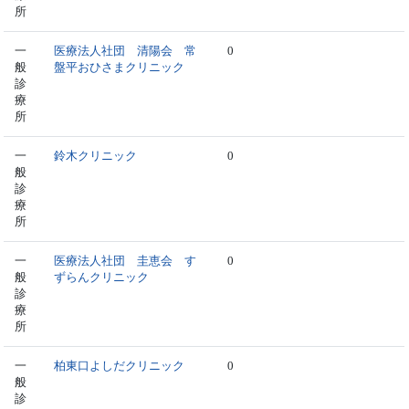
所
一
医療法人社団 清陽会 常
0
般
盤平おひさまクリニック
診
療
所
一
鈴木クリニック
0
般
診
療
所
一
医療法人社団 圭恵会 す
0
般
ずらんクリニック
診
療
所
一
柏東口よしだクリニック
0
般
診