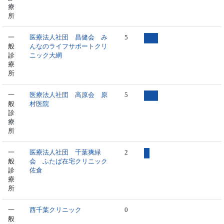
療
所
一
医療法人社団 昌健会 み
5
般
んなのライフサポートクリ
診
ニック大網
療
所
一
医療法人社団 高原会 原
5
般
村医院
診
療
所
一
医療法人社団 千葉爽緑
2
般
会 ふたば在宅クリニック
診
佐倉
療
所
一
西千葉クリニック
0
般