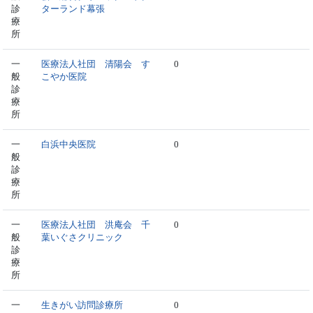
診
ターランド幕張
療
所
一
医療法人社団 清陽会 す
0
般
こやか医院
診
療
所
一
白浜中央医院
0
般
診
療
所
一
医療法人社団 洪庵会 千
0
般
葉いぐさクリニック
診
療
所
一
生きがい訪問診療所
0