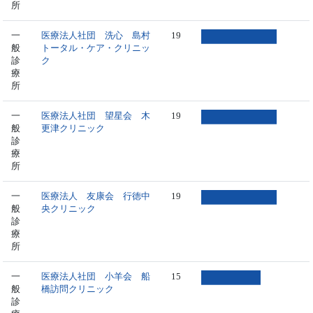
所
一
医療法人社団 洗心 島村
19
般
トータル・ケア・クリニッ
診
ク
療
所
一
医療法人社団 望星会 木
19
般
更津クリニック
診
療
所
一
医療法人 友康会 行徳中
19
般
央クリニック
診
療
所
一
医療法人社団 小羊会 船
15
般
橋訪問クリニック
診