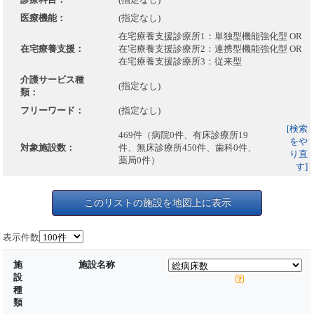
医療機能：
(指定なし)
在宅療養支援診療所1：単独型機能強化型 OR
在宅療養支援：
在宅療養支援診療所2：連携型機能強化型 OR
在宅療養支援診療所3：従来型
介護サービス種
(指定なし)
類：
フリーワード：
(指定なし)
[検索
469件（病院0件、有床診療所19
をや
対象施設数：
件、無床診療所450件、歯科0件、
り直
薬局0件）
す]
このリストの施設を地図上に表示
表示件数
施
施設名称
設
種
類