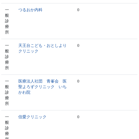
一
つるおか内科
0
般
診
療
所
一
天王台こども・おとしより
0
般
クリニック
診
療
所
一
医療法人社団 青峯会 医
0
般
聖よろずクリニック いち
診
かわ院
療
所
一
信愛クリニック
0
般
診
療