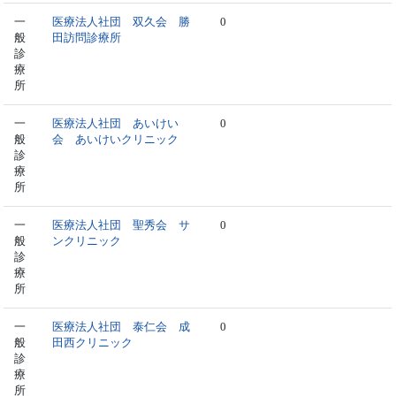
一
医療法人社団 双久会 勝
0
般
田訪問診療所
診
療
所
一
医療法人社団 あいけい
0
般
会 あいけいクリニック
診
療
所
一
医療法人社団 聖秀会 サ
0
般
ンクリニック
診
療
所
一
医療法人社団 泰仁会 成
0
般
田西クリニック
診
療
所