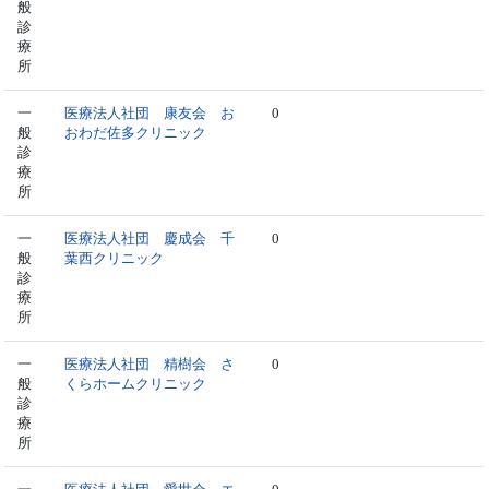
般
診
療
所
一
医療法人社団 康友会 お
0
般
おわだ佐多クリニック
診
療
所
一
医療法人社団 慶成会 千
0
般
葉西クリニック
診
療
所
一
医療法人社団 精樹会 さ
0
般
くらホームクリニック
診
療
所