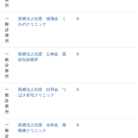
所
一
医療法人社団 雄飛会 く
0
般
わのクリニック
診
療
所
一
医療法人社団 公伸会 黒
0
般
砂台診療所
診
療
所
一
医療法人社団 白羽会 つ
0
般
ばさ在宅クリニック
診
療
所
一
医療法人社団 永和会 南
0
般
船橋クリニック
診