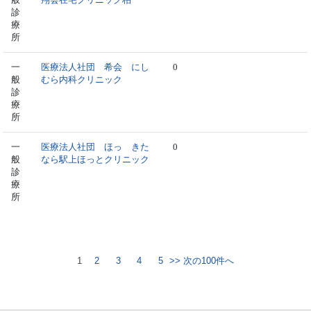
診
療
所
一
医療法人社団 希会 にし
0
般
むら内科クリニック
診
療
所
一
医療法人社団 ほっ きた
0
般
なら駅上ほっとクリニック
診
療
所
1
2
3
4
5
>> 次の100件へ