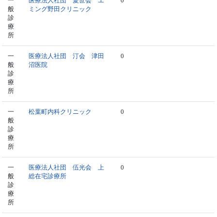
一
医療法人社団 愛世会 エ
0
般
ミング野田クリニック
診
療
所
一
医療法人社団 汀会 津田
0
般
沼医院
診
療
所
一
松葉町内科クリニック
0
般
診
療
所
一
医療法人社団 伍光会 上
0
般
総在宅診療所
診
療
所