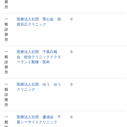
療
所
一
医療法人社団 聖心会 加
0
般
賀谷正クリニック
診
療
所
一
医療法人社団 千葉白報
0
般
会 総合クリニックドクタ
診
ーランド船橋・医科
療
所
一
医療法人社団 ゆう ゆう
0
般
クリニック
診
療
所
一
医療法人社団 慶成会 千
0
般
葉シーサイドクリニック