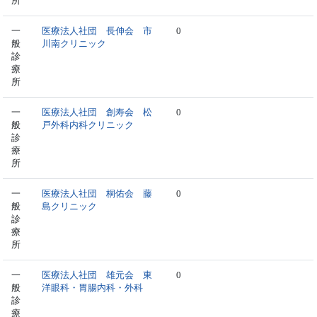
所
一
医療法人社団 長伸会 市
0
般
川南クリニック
診
療
所
一
医療法人社団 創寿会 松
0
般
戸外科内科クリニック
診
療
所
一
医療法人社団 桐佑会 藤
0
般
島クリニック
診
療
所
一
医療法人社団 雄元会 東
0
般
洋眼科・胃腸内科・外科
診
療