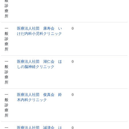
般
診
療
所
一
医療法人社団 康寿会 い
0
般
けだ内科小児科クリニック
診
療
所
一
医療法人社団 湖仁会 ほ
0
般
しの脳神経クリニック
診
療
所
一
医療法人社団 俊真会 鈴
0
般
木内科クリニック
診
療
所
一
医療法人社団 誠津会 は
0