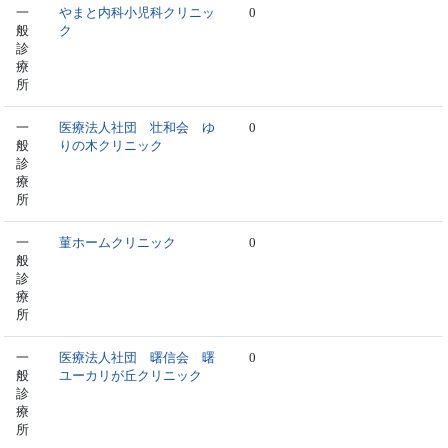
一
やまと内科小児科クリニッ
0
般
ク
診
療
所
一
医療法人社団 壮和会 ゆ
0
般
りの木クリニック
診
療
所
一
菫ホームクリニック
0
般
診
療
所
一
医療法人社団 曙信会 曙
0
般
ユーカリが丘クリニック
診
療
所