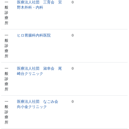
一
医療法人社団 三育会 宮
0
般
野木外科・内科
診
療
所
一
ヒロ胃腸科内科医院
0
般
診
療
所
一
医療法人社団 淑幸会 尾
0
般
崎台クリニック
診
療
所
一
医療法人社団 なごみ会
0
般
向小金クリニック
診
療
所