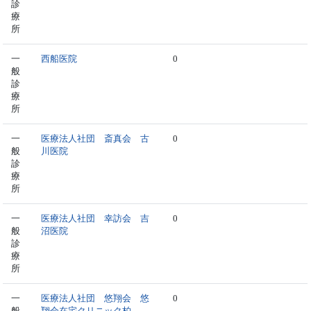
診
療
所
一
西船医院
0
般
診
療
所
一
医療法人社団 斎真会 古
0
般
川医院
診
療
所
一
医療法人社団 幸訪会 吉
0
般
沼医院
診
療
所
一
医療法人社団 悠翔会 悠
0
般
翔会在宅クリニック柏