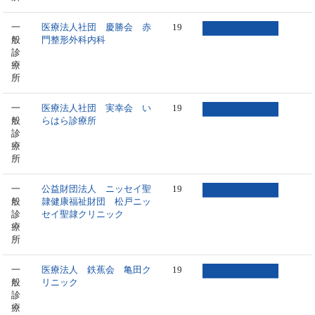
一
医療法人社団 慶勝会 赤
19
般
門整形外科内科
診
療
所
一
医療法人社団 実幸会 い
19
般
らはら診療所
診
療
所
一
公益財団法人 ニッセイ聖
19
般
隷健康福祉財団 松戸ニッ
診
セイ聖隷クリニック
療
所
一
医療法人 鉄蕉会 亀田ク
19
般
リニック
診
療