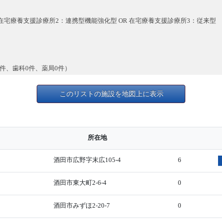
 在宅療養支援診療所2：連携型機能強化型 OR 在宅療養支援診療所3：従来型
9件、歯科0件、薬局0件）
このリストの施設を地図上に表示
所在地
酒田市広野字末広105-4
6
酒田市東大町2-6-4
0
酒田市みずほ2-20-7
0