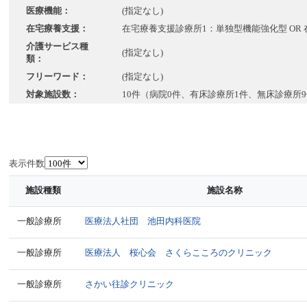
医療機能：
(指定なし)
在宅療養支援：
在宅療養支援診療所1：単独型機能強化型 OR
介護サービス種
(指定なし)
類：
フリーワード：
(指定なし)
対象施設数：
10件（病院0件、有床診療所1件、無床診療所
表示件数
施設種類
施設名称
一般診療所
医療法人社団 池田内科医院
一般診療所
医療法人 桜心会 さくらこころのクリニック
一般診療所
さかい往診クリニック