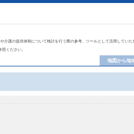
療や介護の提供体制について検討を行う際の参考、ツールとして活用していた
参照ください。
地図から地