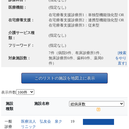
医療機能：
(指定なし)
在宅療養支援診療所1：単独型機能強化型 OR
在宅療養支援：
在宅療養支援診療所2：連携型機能強化型 OR
在宅療養支援診療所3：従来型
介護サービス種
(指定なし)
類：
フリーワード：
(指定なし)
7件（病院0件、有床診療所1件、
[検索
対象施設数：
無床診療所6件、歯科0件、薬局0
をやり
件）
直す]
このリストの施設を地図上に表示
表示件数
施設
施設名称
種類
一般
医療法人 弘友会 泉ク
19
診療
リニック