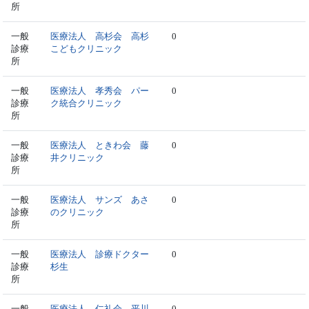
所
一般
医療法人 高杉会 高杉
0
診療
こどもクリニック
所
一般
医療法人 孝秀会 パー
0
診療
ク統合クリニック
所
一般
医療法人 ときわ会 藤
0
診療
井クリニック
所
一般
医療法人 サンズ あさ
0
診療
のクリニック
所
一般
医療法人 診療ドクター
0
診療
杉生
所
一般
医療法人 仁礼会 平川
0