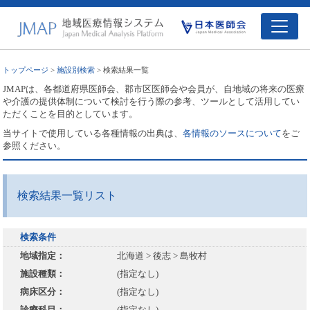
トップページ
>
施設別検索
> 検索結果一覧
JMAPは、各都道府県医師会、郡市区医師会や会員が、自地域の将来の医療
や介護の提供体制について検討を行う際の参考、ツールとして活用してい
ただくことを目的としています。
当サイトで使用している各種情報の出典は、
各情報のソースについて
をご
参照ください。
検索結果一覧リスト
検索条件
地域指定：
北海道 > 後志 > 島牧村
施設種類：
(指定なし)
病床区分：
(指定なし)
診療科目：
(指定なし)