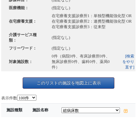
医療機能：
(指定なし)
在宅療養支援診療所1：単独型機能強化型 OR
在宅療養支援：
在宅療養支援診療所2：連携型機能強化型 OR
在宅療養支援診療所3：従来型
介護サービス種
(指定なし)
類：
フリーワード：
(指定なし)
0件（病院0件、有床診療所0件、
[検索
対象施設数：
無床診療所0件、歯科0件、薬局0
をやり
件）
直す]
このリストの施設を地図上に表示
表示件数
施設種類
施設名称