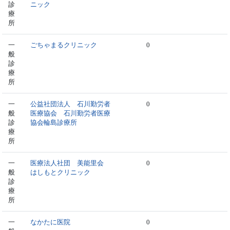
診
ニック
療
所
一
ごちゃまるクリニック
0
般
診
療
所
一
公益社団法人 石川勤労者
0
般
医療協会 石川勤労者医療
診
協会輪島診療所
療
所
一
医療法人社団 美能里会
0
般
はしもとクリニック
診
療
所
一
なかたに医院
0