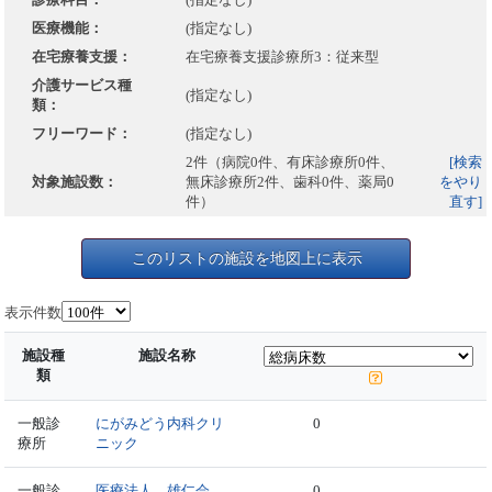
医療機能：
(指定なし)
在宅療養支援：
在宅療養支援診療所3：従来型
介護サービス種
(指定なし)
類：
フリーワード：
(指定なし)
2件（病院0件、有床診療所0件、
[検索
対象施設数：
無床診療所2件、歯科0件、薬局0
をやり
件）
直す]
このリストの施設を地図上に表示
表示件数
施設種
施設名称
類
一般診
にがみどう内科クリ
0
療所
ニック
一般診
医療法人 雄仁会
0