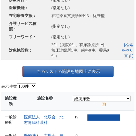
医療機能：
(指定なし)
在宅療養支援：
在宅療養支援診療所3：従来型
介護サービス種
(指定なし)
類：
フリーワード：
(指定なし)
2件（病院0件、有床診療所1件、
[検索
対象施設数：
無床診療所1件、歯科0件、薬局0
をやり
件）
直す]
このリストの施設を地図上に表示
表示件数
施設種
施設名称
類
一般診
医療法人 北辰会 北
19
療所
村胃腸科眼科
一般診
医療法人 南風会 島
0