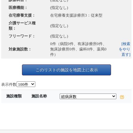
医療機能：
(指定なし)
在宅療養支援：
在宅療養支援診療所3：従来型
介護サービス種
(指定なし)
類：
フリーワード：
(指定なし)
0件（病院0件、有床診療所0件、
[検索
対象施設数：
無床診療所0件、歯科0件、薬局0
をやり
件）
直す]
このリストの施設を地図上に表示
表示件数
施設種類
施設名称