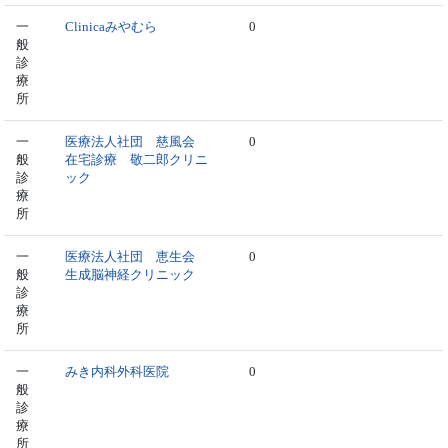
一
Clinicaみやむら
0
般
診
療
所
一
医療法人社団 慈風会
0
般
在宅診療 敬二郎クリニ
診
ック
療
所
一
医療法人社団 恵生会
0
般
生成脳神経クリニック
診
療
所
一
みき内科外科医院
0
般
診
療
所