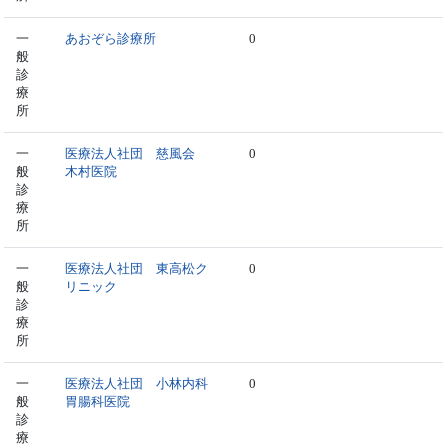
一
あおぞら診療所
0
般
診
療
所
一
医療法人社団 慈風会
0
般
木村医院
診
療
所
一
医療法人社団 東高松ク
0
般
リニック
診
療
所
一
医療法人社団 小林内科
0
般
胃腸科医院
診
療