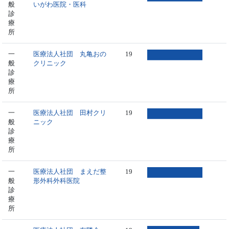
般
いがわ医院・医科
診
療
所
一
医療法人社団 丸亀おの
19
般
クリニック
診
療
所
一
医療法人社団 田村クリ
19
般
ニック
診
療
所
一
医療法人社団 まえだ整
19
般
形外科外科医院
診
療
所