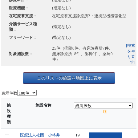
医療機能：
(指定なし)
在宅療養支援：
在宅療養支援診療所2：連携型機能強化型
介護サービス種
(指定なし)
類：
フリーワード：
(指定なし)
[検索
25件（病院0件、有床診療所7件、
をや
対象施設数：
無床診療所18件、歯科0件、薬局0
り直
件）
す]
このリストの施設を地図上に表示
表示件数
施
施設名称
設
種
類
一
医療法人社団 少将井
19