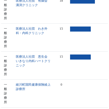
一
医療法人社団 有隣会
18
般
溝渕クリニック
診
療
所
一
医療法人社団 わき外
15
般
科・内科クリニック
診
療
所
一
医療法人社団 恵生会
15
般
いきなり内科ハートクリ
診
ニック
療
所
一
綾川町国民健康保険綾上
0
般
診療所
診
療
所