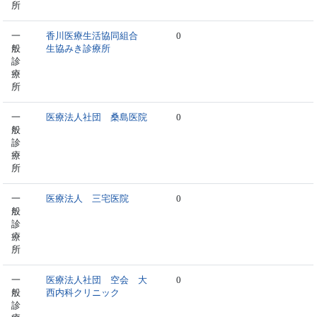
所
一
香川医療生活協同組合
0
般
生協みき診療所
診
療
所
一
医療法人社団 桑島医院
0
般
診
療
所
一
医療法人 三宅医院
0
般
診
療
所
一
医療法人社団 空会 大
0
般
西内科クリニック
診