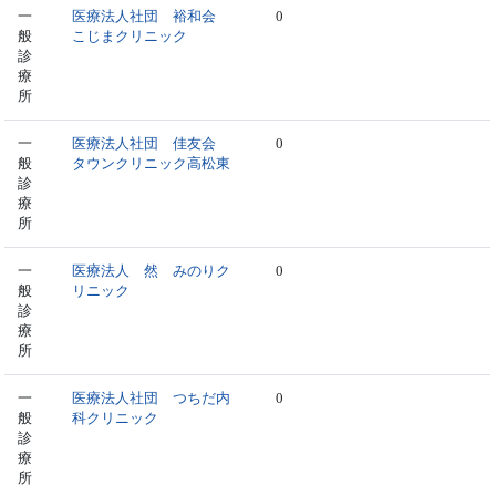
一
医療法人社団 裕和会
0
般
こじまクリニック
診
療
所
一
医療法人社団 佳友会
0
般
タウンクリニック高松東
診
療
所
一
医療法人 然 みのりク
0
般
リニック
診
療
所
一
医療法人社団 つちだ内
0
般
科クリニック
診
療
所