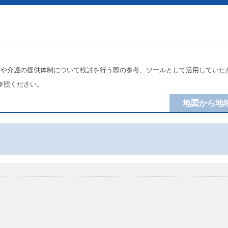
療や介護の提供体制について検討を行う際の参考、ツールとして活用していた
参照ください。
地図から地