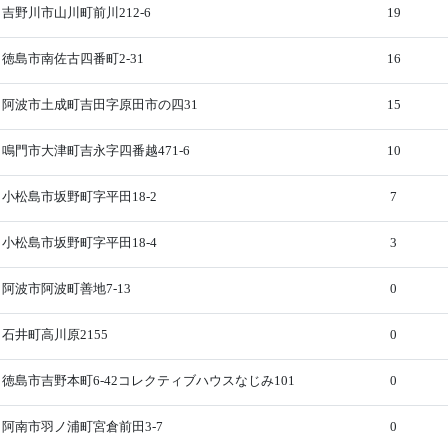
吉野川市山川町前川212-6
19
徳島市南佐古四番町2-31
16
阿波市土成町吉田字原田市の四31
15
鳴門市大津町吉永字四番越471-6
10
小松島市坂野町字平田18-2
7
小松島市坂野町字平田18-4
3
阿波市阿波町善地7-13
0
石井町高川原2155
0
徳島市吉野本町6-42コレクティブハウスなじみ101
0
阿南市羽ノ浦町宮倉前田3-7
0