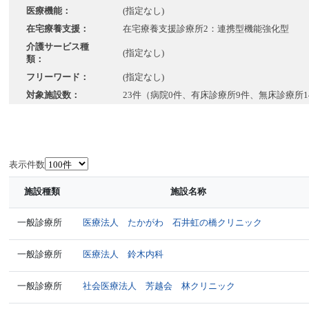
医療機能：
(指定なし)
在宅療養支援：
在宅療養支援診療所2：連携型機能強化型
介護サービス種
(指定なし)
類：
フリーワード：
(指定なし)
対象施設数：
23件（病院0件、有床診療所9件、無床診療所1
表示件数
施設種類
施設名称
一般診療所
医療法人 たかがわ 石井虹の橋クリニック
一般診療所
医療法人 鈴木内科
一般診療所
社会医療法人 芳越会 林クリニック