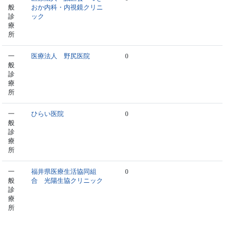
般
おか内科・内視鏡クリニ
診
ック
療
所
一
医療法人 野尻医院
0
般
診
療
所
一
ひらい医院
0
般
診
療
所
一
福井県医療生活協同組
0
般
合 光陽生協クリニック
診
療
所