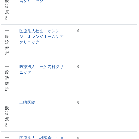
般
宮クリニック
診
療
所
一
医療法人社団 オレン
0
般
ジ オレンジホームケア
診
クリニック
療
所
一
医療法人 三船内科クリ
0
般
ニック
診
療
所
一
三崎医院
0
般
診
療
所
一
医療法人 誠医会 つき
0