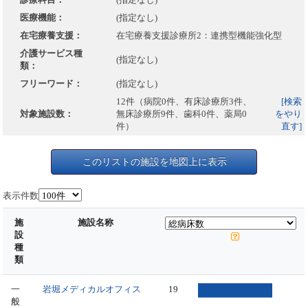
医療機能：
(指定なし)
在宅療養支援：
在宅療養支援診療所2：連携型機能強化型
介護サービス種
(指定なし)
類：
フリーワード：
(指定なし)
12件（病院0件、有床診療所3件、
[検索
対象施設数：
無床診療所9件、歯科0件、薬局0
をやり
件）
直す]
このリストの施設を地図上に表示
表示件数
施
施設名称
設
種
類
一
岩堀メディカルオフィス
19
般