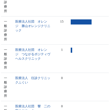
診
療
所
一
医療法人社団 オレン
15
般
ジ 勝山オレンジクリニ
診
ック
療
所
一
医療法人社団 オレン
1
般
ジ つながるポジティヴ
診
ヘルスクリニック
療
所
一
医療法人 往診クリニッ
0
般
クふくい
診
療
所
一
医療法人社団 響 二の
0