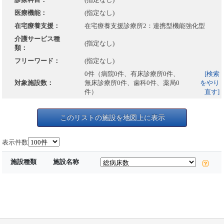
医療機能：
(指定なし)
在宅療養支援：
在宅療養支援診療所2：連携型機能強化型
介護サービス種
(指定なし)
類：
フリーワード：
(指定なし)
0件（病院0件、有床診療所0件、
[検索
対象施設数：
無床診療所0件、歯科0件、薬局0
をやり
件）
直す]
このリストの施設を地図上に表示
表示件数
施設種類
施設名称