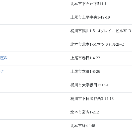
北本市下石戸下511-1
上尾市上平中央1-19-10
ク
桶川市鴨川1-5-14ソレイユビル3F-B
北本市北本1-51マツヤビル2F-C
・医科
上尾市春日1-4-22
ック
上尾市本町1-8-26
桶川市大字坂田1515-1
桶川市下日出谷西3-14-13
北本市宮内1-212
北本市緑4-148