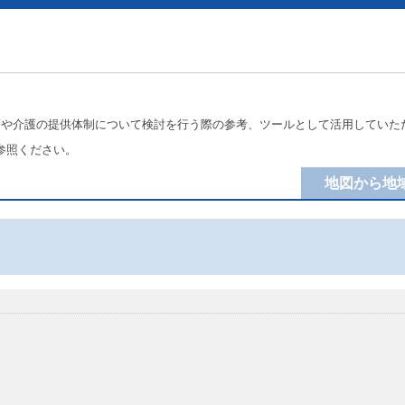
療や介護の提供体制について検討を行う際の参考、ツールとして活用していた
参照ください。
地図から地