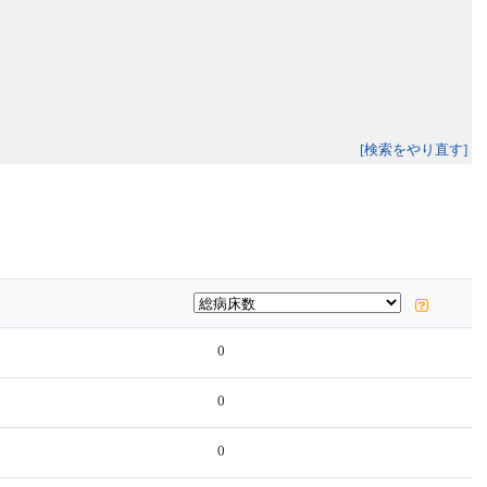
[検索をやり直す]
0
0
0