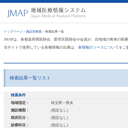
トップページ
>
施設別検索
> 検索結果一覧
JMAPは、各都道府県医師会、郡市区医師会や会員が、自地域の将来の医
当サイトで使用している各種情報の出典は、
各情報のソースについて
をご
検索結果一覧リスト
検索条件
地域指定：
埼玉県 > 県央
施設種類：
(指定なし)
病床区分：
(指定なし)
診療科目：
(指定なし)