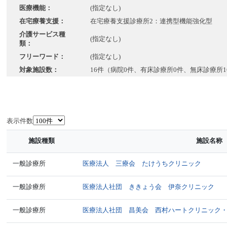
医療機能：
(指定なし)
在宅療養支援：
在宅療養支援診療所2：連携型機能強化型
介護サービス種
(指定なし)
類：
フリーワード：
(指定なし)
対象施設数：
16件（病院0件、有床診療所0件、無床診療所1
表示件数
施設種類
施設名称
一般診療所
医療法人 三療会 たけうちクリニック
一般診療所
医療法人社団 ききょう会 伊奈クリニック
一般診療所
医療法人社団 昌美会 西村ハートクリニック