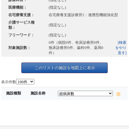
医療機能：
(指定なし)
在宅療養支援：
在宅療養支援診療所2：連携型機能強化型
介護サービス種
(指定なし)
類：
フリーワード：
(指定なし)
0件（病院0件、有床診療所0件、
[検索
対象施設数：
無床診療所0件、歯科0件、薬局0
をやり
件）
直す]
このリストの施設を地図上に表示
表示件数
施設種類
施設名称