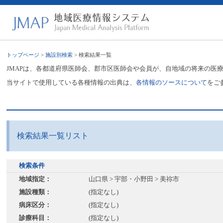
トップページ
>
施設別検索
> 検索結果一覧
JMAPは、各都道府県医師会、郡市区医師会や会員が、自地域の将来の医
当サイトで使用している各種情報の出典は、
各情報のソースについて
をご
検索結果一覧リスト
検索条件
地域指定：
山口県 > 宇部・小野田 > 美祢市
施設種類：
(指定なし)
病床区分：
(指定なし)
診療科目：
(指定なし)