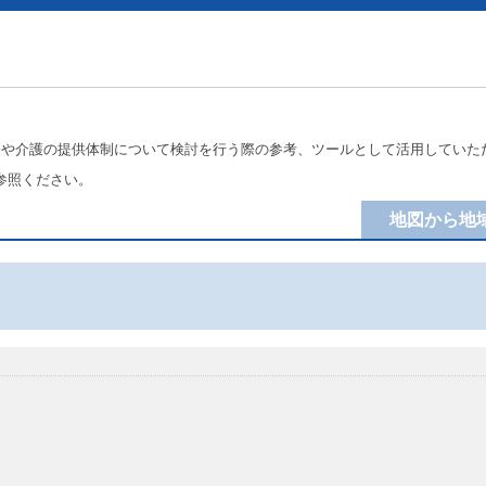
療や介護の提供体制について検討を行う際の参考、ツールとして活用していた
参照ください。
地図から地