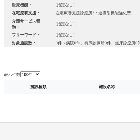
医療機能：
(指定なし)
在宅療養支援：
在宅療養支援診療所2：連携型機能強化型
介護サービス種
(指定なし)
類：
フリーワード：
(指定なし)
対象施設数：
0件（病院0件、有床診療所0件、無床診療所0
表示件数
施設種類
施設名称