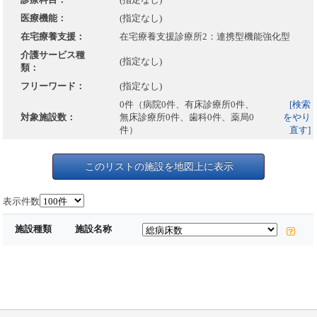
医療機能：
(指定なし)
在宅療養支援：
在宅療養支援診療所2：連携型機能強化型
介護サービス種
(指定なし)
類：
フリーワード：
(指定なし)
0件（病院0件、有床診療所0件、
[検索
対象施設数：
無床診療所0件、歯科0件、薬局0
をやり
件）
直す]
このリストの施設を地図上に表示
表示件数
施設種類
施設名称