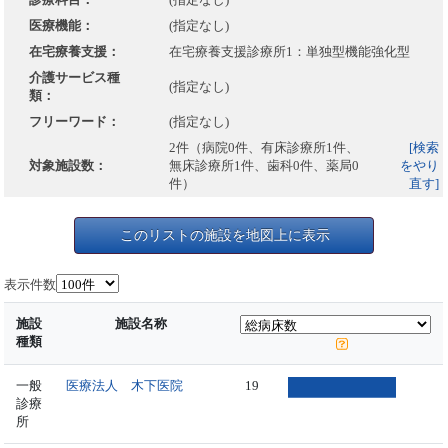
医療機能：
(指定なし)
在宅療養支援：
在宅療養支援診療所1：単独型機能強化型
介護サービス種
(指定なし)
類：
フリーワード：
(指定なし)
2件（病院0件、有床診療所1件、
[検索
対象施設数：
無床診療所1件、歯科0件、薬局0
をやり
件）
直す]
このリストの施設を地図上に表示
表示件数
施設
施設名称
種類
一般
医療法人 木下医院
19
診療
所