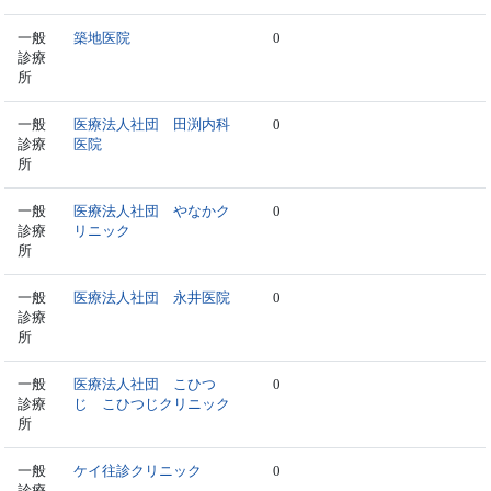
一般
築地医院
0
診療
所
一般
医療法人社団 田渕内科
0
診療
医院
所
一般
医療法人社団 やなかク
0
診療
リニック
所
一般
医療法人社団 永井医院
0
診療
所
一般
医療法人社団 こひつ
0
診療
じ こひつじクリニック
所
一般
ケイ往診クリニック
0
診療