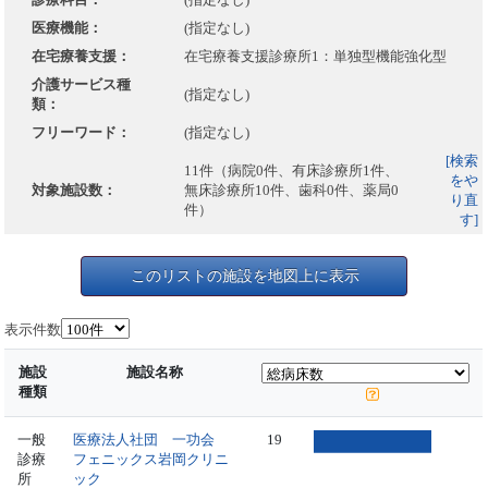
医療機能：
(指定なし)
在宅療養支援：
在宅療養支援診療所1：単独型機能強化型
介護サービス種
(指定なし)
類：
フリーワード：
(指定なし)
[検索
11件（病院0件、有床診療所1件、
をや
対象施設数：
無床診療所10件、歯科0件、薬局0
り直
件）
す]
このリストの施設を地図上に表示
表示件数
施設
施設名称
種類
一般
医療法人社団 一功会
19
診療
フェニックス岩岡クリニ
所
ック