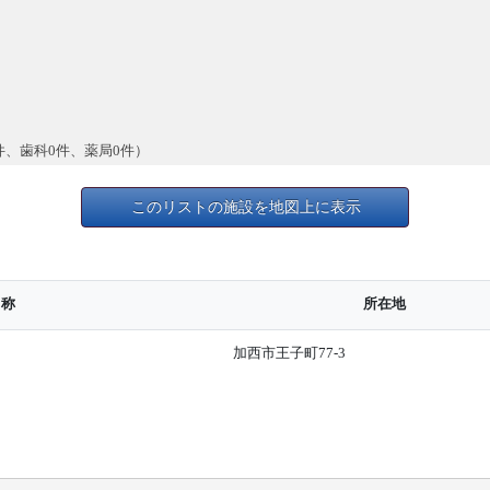
件、歯科0件、薬局0件）
このリストの施設を地図上に表示
名称
所在地
加西市王子町77-3