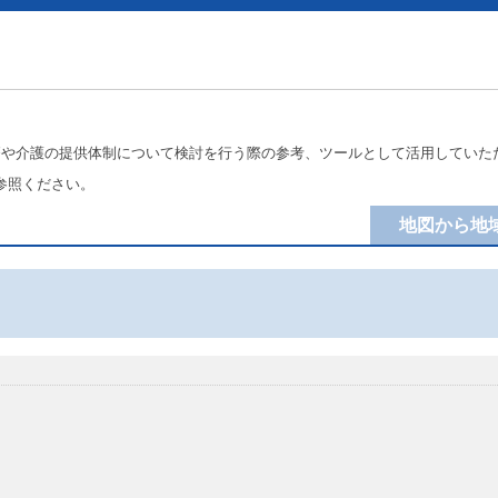
療や介護の提供体制について検討を行う際の参考、ツールとして活用していた
参照ください。
地図から地