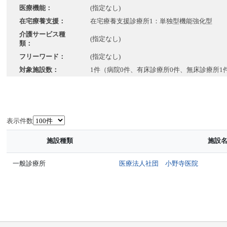
医療機能：
(指定なし)
在宅療養支援：
在宅療養支援診療所1：単独型機能強化型
介護サービス種
(指定なし)
類：
フリーワード：
(指定なし)
対象施設数：
1件（病院0件、有床診療所0件、無床診療所1
表示件数
施設種類
施設
一般診療所
医療法人社団 小野寺医院