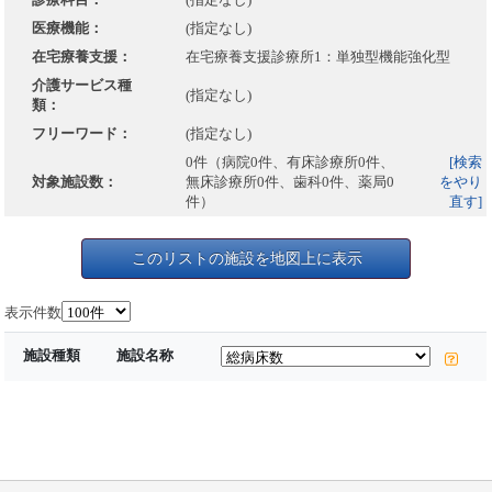
医療機能：
(指定なし)
在宅療養支援：
在宅療養支援診療所1：単独型機能強化型
介護サービス種
(指定なし)
類：
フリーワード：
(指定なし)
0件（病院0件、有床診療所0件、
[検索
対象施設数：
無床診療所0件、歯科0件、薬局0
をやり
件）
直す]
このリストの施設を地図上に表示
表示件数
施設種類
施設名称