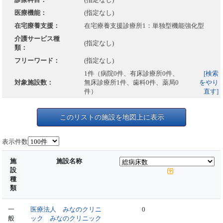
医療機能：
(指定なし)
在宅療養支援：
在宅療養支援診療所1：単独型機能強化型
介護サービス種
(指定なし)
類：
フリーワード：
(指定なし)
1件（病院0件、有床診療所0件、
[検索
対象施設数：
無床診療所1件、歯科0件、薬局0
をやり
件）
直す]
このリストの施設を地図上に表示
表示件数
施
施設名称
設
種
類
一
医療法人 みなのクリニ
0
般
ック みなのクリニック