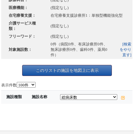
医療機能：
(指定なし)
在宅療養支援：
在宅療養支援診療所1：単独型機能強化型
介護サービス種
(指定なし)
類：
フリーワード：
(指定なし)
0件（病院0件、有床診療所0件、
[検索
対象施設数：
無床診療所0件、歯科0件、薬局0
をやり
件）
直す]
このリストの施設を地図上に表示
表示件数
施設種類
施設名称