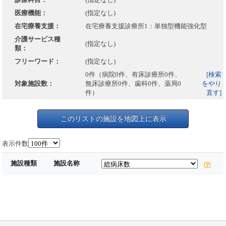
医療機能：
(指定なし)
在宅療養支援：
在宅療養支援診療所1：単独型機能強化型
介護サービス種
(指定なし)
類：
フリーワード：
(指定なし)
0件（病院0件、有床診療所0件、
[検索
対象施設数：
無床診療所0件、歯科0件、薬局0
をやり
件）
直す]
このリストの施設を地図上に表示
表示件数
施設種類
施設名称